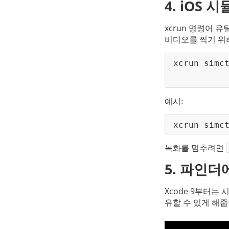
4. iOS
xcrun 명령어 
비디오를 찍기 위
xcrun simc
예시:
xcrun simc
녹화를 멈추려면 
5. 파인
Xcode 9부터는
유할 수 있게 해