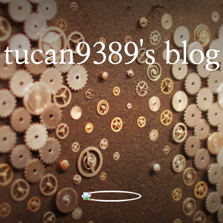
tucan9389's blog