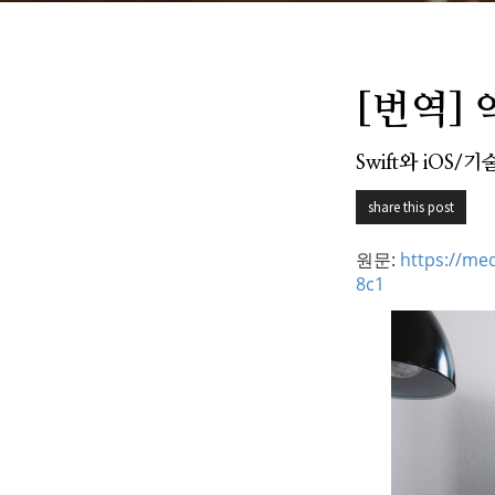
[번역] 
Swift와 iOS/기
share this post
원문: 
https://me
8c1