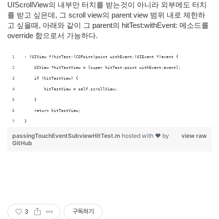
UIScrollView의 내부만 터치를 받는것이 아니라 외부에도 터치
를 받고 싶은데, 그 scroll view의 parent view 범위 내로 제한하
고 싶을때, 아래와 같이 그 parent의 hitTest:withEvent: 메소드를
override 함으로서 가능하다.
- (UIView *)hitTest:(CGPoint)point withEvent:(UIEvent *)event {
    UIView *hitTestView = [super hitTest:point withEvent:event];
    if (hitTestView) {
        hitTestView = self.scrollView;
    }
    return hitTestView;
}
passingTouchEventSubviewHitTest.m
hosted with ❤ by
view raw
GitHub
3
구독하기