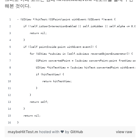
해본 것이다.
- (UIView *)hitTest:(CGPoint)point withEvent:(UIEvent *)event {
    if (!self.isUserInteractionEnabled || self.isHidden || self.alpha <= 0.01)
        return nil;
    }
    if ([self pointInside:point withEvent:event]) {
        for (UIView *subview in [self.subviews reverseObjectEnumerator]) {
            CGPoint convertedPoint = [subview convertPoint:point fromView:self
            UIView *hitTestView = [subview hitTest:convertedPoint withEvent:ev
            if (hitTestView) {
                return hitTestView;
            }
        }
        return self;
    }
    return nil;
}
maybeHitTest.m
hosted with ❤ by
GitHub
view raw