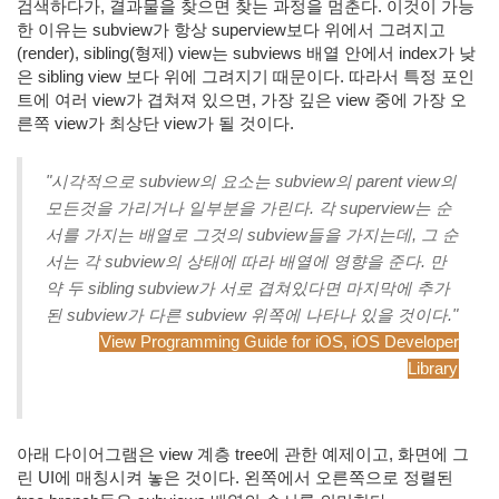
검색하다가, 결과물을 찾으면 찾는 과정을 멈춘다. 이것이 가능
한 이유는 subview가 항상 superview보다 위에서 그려지고
(render), sibling(형제) view는 subviews 배열 안에서 index가 낮
은 sibling view 보다 위에 그려지기 때문이다. 따라서 특정 포인
트에 여러 view가 겹쳐져 있으면, 가장 깊은 view 중에 가장 오
른쪽 view가 최상단 view가 될 것이다.
"시각적으로 subview의 요소는 subview의 parent view의
모든것을 가리거나 일부분을 가린다. 각 superview는 순
서를 가지는 배열로 그것의 subview들을 가지는데, 그 순
서는 각 subview의 상태에 따라 배열에 영향을 준다. 만
약 두 sibling subview가 서로 겹쳐있다면 마지막에 추가
된 subview가 다른 subview 위쪽에 나타나 있을 것이다."
View Programming Guide for iOS, iOS Developer
Library
아래 다이어그램은 view 계층 tree에 관한 예제이고, 화면에 그
린 UI에 매칭시켜 놓은 것이다. 왼쪽에서 오른쪽으로 정렬된