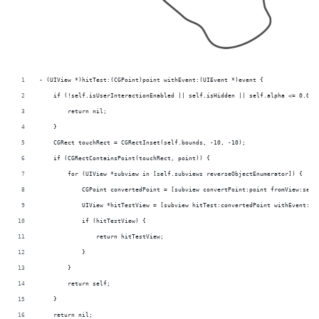
- (UIView *)hitTest:(CGPoint)point withEvent:(UIEvent *)event {
    if (!self.isUserInteractionEnabled || self.isHidden || self.alpha <= 0.01)
        return nil;
    }
    CGRect touchRect = CGRectInset(self.bounds, -10, -10);
    if (CGRectContainsPoint(touchRect, point)) {
        for (UIView *subview in [self.subviews reverseObjectEnumerator]) {
            CGPoint convertedPoint = [subview convertPoint:point fromView:self
            UIView *hitTestView = [subview hitTest:convertedPoint withEvent:ev
            if (hitTestView) {
                return hitTestView;
            }
        }
        return self;
    }
    return nil;