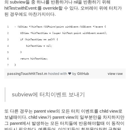
의 subview들 중 하나를 반환하거나 nil을 반환하기 위해
hitTest:withEvent:를 override할 수 있다. 오버레이 위에 터치가
된 경우에도 마찬가지이다.
- (UIView *)hitTest:(CGPoint)point withEvent:(UIEvent *)event {
    UIView *hitTestView = [super hitTest:point withEvent:event];
    if (hitTestView == self) {
        hitTestView = nil;
    }
    return hitTestView;
}
passingTouchHitTest.m
hosted with ❤ by
GitHub
view raw
subview에 터치이벤트 보내기
또 다른 경우는 parent view의 모든 터치 이벤트를 child view로
보낼때이다. child view가 parent view의 일부분만을 차지하지만
그 parent에서 발생하는 모든 터치들에 반응해야할때 이 동작이
반드시 필요하다. 예를들어, 이미지들이 회전목마처럼 구현된