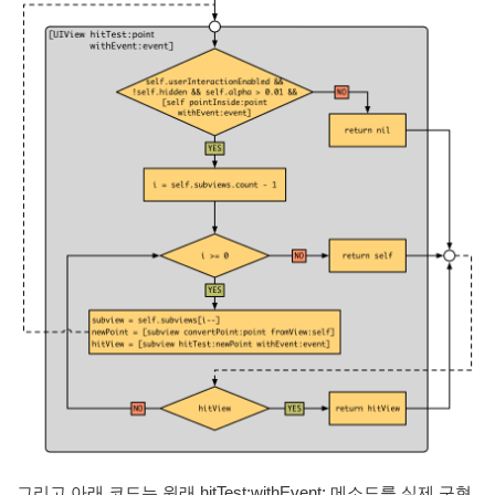
그리고 아래 코드는 원래 hitTest:withEvent: 메소드를 실제 구현