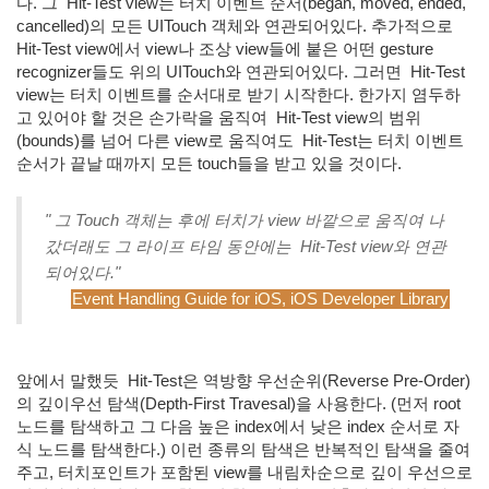
다. 그
Hit-Test view는 터치 이벤트 순서(began, moved, ended,
cancelled)의 모든 UITouch 객체와 연관되어있다. 추가적으로
Hit-Test view에서 view나 조상 view들에 붙은 어떤 gesture
recognizer들도 위의 UITouch와 연관되어있다. 그러면
Hit-Test
view는 터치 이벤트를 순서대로 받기 시작한다. 한가지 염두하
고 있어야 할 것은 손가락을 움직여
Hit-Test view의 범위
(bounds)를 넘어 다른 view로 움직여도
Hit-Test는 터치 이벤트
순서가 끝날 때까지 모든 touch들을 받고 있을 것이다.
" 그 Touch 객체는 후에 터치가 view 바깥으로 움직여 나
갔더래도 그 라이프 타임 동안에는
Hit-Test view와 연관
되어있다."
Event Handling Guide for iOS, iOS Developer Library
앞에서 말했듯
Hit-Test은 역방향 우선순위(Reverse Pre-Order)
의 깊이우선 탐색(Depth-First Travesal)을 사용한다. (먼저 root
노드를 탐색하고 그 다음 높은 index에서 낮은 index 순서로 자
식 노드를 탐색한다.) 이런 종류의 탐색은 반복적인 탐색을 줄여
주고, 터치포인트가 포함된 view를 내림차순으로 깊이 우선으로