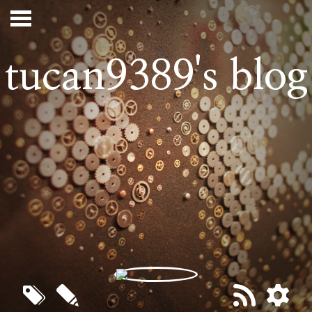
tucan9389's blog