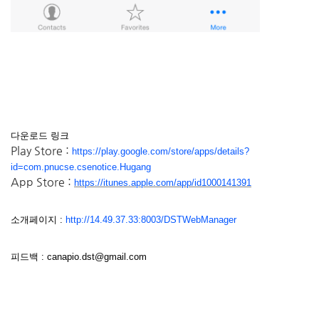
다운로드 링크
Play Store :
https://play.google.com/store/apps/details?
id=com.pnucse.csenotice.Hugang
App Store :
https://itunes.apple.com/app/id1000141391
소개페이지 :
http://14.49.37.33:8003/DSTWebManager
피드백 : canapio.dst@gmail.com