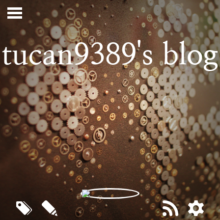
tucan9389's blog