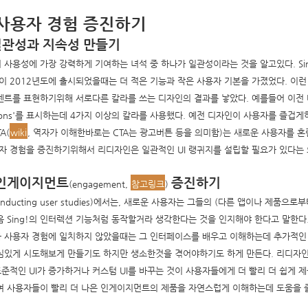
!의 사용자 경험 증진하기
 일관성과 지속성 만들기
 사용성에 가장 강력하게 기여하는 녀석 중 하나가 일관성이라는 것을 알고있다. Sin
이 2012년도에 출시되었을때는 더 적은 기능과 작은 사용자 기본을 가졌었다. 이런
텐트를 표현하기위해 서로다른 칼라를 쓰는 디자인의 결과를 낳았다. 예를들어 이전 버
 Actions'를 표시하는데 4가지 이상의 칼라를 사용했다. 예전 디자인이 사용자를 즐
A(
wiki
, 역자가 이해한바로는 CTA는 광고버튼 등을 의미함)는 새로운 사용자를 
용자 경험을 증진하기위해서 리디자인은 일관적인 UI 랭귀지를 설립할 필요가 있다는
 인게이지먼트
증진하기
(engagement,
참고링크
)
ducting user studies)에서는, 새로운 사용자는 그들의 (다른 앱이나 제품으로
음 Sing!의 인터렉션 기능처럼 동작할거라 생각한다는 것을 인지해야 한다고 말한다
이스가 사용자 경험에 일치하지 않았을때는 그 인터페이스를 배우고 이해하는데 추가적인
심있게 시도해보게 만들기도 하지만 생소한것을 겪어야하기도 하게 만든다. 리디자인
준적인 UI가 증가하거나 커스텀 UI를 바꾸는 것이 사용자들에게 더 빨리 더 쉽게 
여 사용자들이 빨리 더 나은 인게이지먼트의 제품을 자연스럽게 이해하는데 도움을 줄