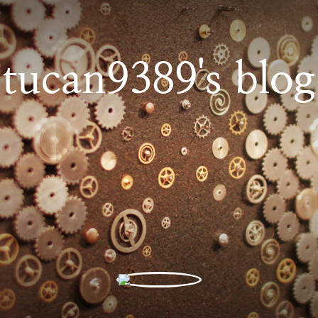
tucan9389's blog