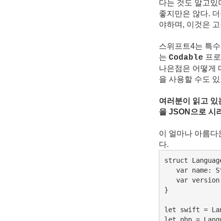
다는 것도 알고있
좋지만은 않다. 
야하며, 이것은 고
스위프트4는 특수
는
프로
Codable
나은점은 어떻게 
을 사용할 수도 있
여러분이 읽고 있
을 JSON으로 시
이 얼마나 아름다운
다.
struct Languag
   var name: St
   var version:
}

let swift = La
let php = Lang