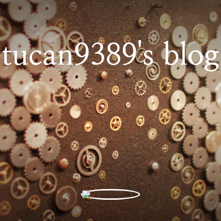
tucan9389's blog