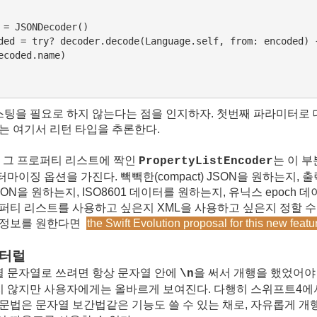
 = JSONDecoder()

ded = try? decoder.decode(Language.self, from: encoded) {
ecoded.name)

팅을 필요로 하지 않는다는 점을 인지하자. 첫번째 파라미터로 
는 여기서 리턴 타입을 추론한다.
 그 프로퍼티 리스트에 짝인
는 이 
PropertyListEncoder
마이징 옵션을 가진다. 빽빽한(compact) JSON을 원하는지, 
ted) JSON을 원하는지, ISO8601 데이터를 원하는지, 유닉스 epoc
퍼티 리스트를 사용하고 싶은지 XML을 사용하고 싶은지 정할 수 
 정보를 원한다면
the Swift Evolution proposal for this new featu
리터럴
 문자열로 쓰려면 항상 문자열 안에
을 써서 개행을 했었어야
\n
 않지만 사용자에게는 올바르게 보여진다. 다행히 스위프트4에서
문법은 문자열 보간법같은 기능도 쓸 수 있는 채로, 자유롭게 개