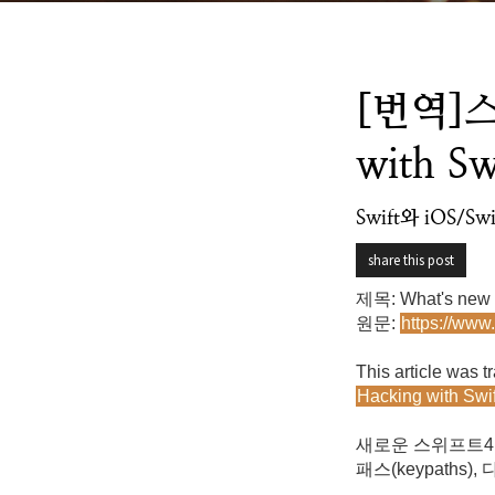
[번역]스
with Sw
Swift와 iOS/Swi
share this post
제목: What's new i
원문:
https://www
This article was t
Hacking with Swif
새로운 스위프트4
패스(keypaths), 