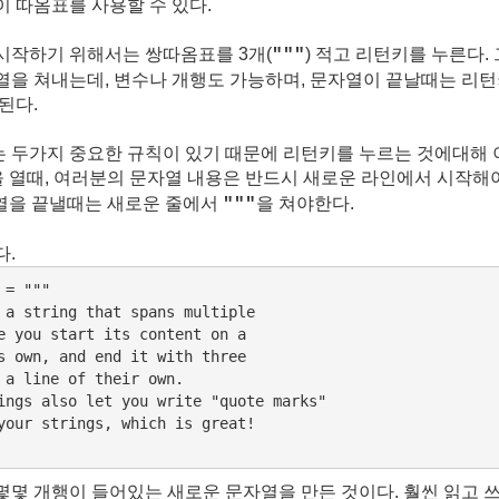
이 따옴표를 사용할 수 있다.
시작하기 위해서는 쌍따옴표를 3개(
) 적고 리턴키를 누른다.
"""
열을 쳐내는데, 변수나 개행도 가능하며, 문자열이 끝날때는 리
된다.
 두가지 중요한 규칙이 있기 때문에 리턴키를 누르는 것에대해 
 열때, 여러분의 문자열 내용은 반드시 새로운 라인에서 시작해
열을 끝낼때는 새로운 줄에서
을 쳐야한다.
"""
다.
= """

 a string that spans multiple

e you start its content on a

s own, and end it with three

 a line of their own.

ings also let you write "quote marks"

your strings, which is great!

몇몇 개행이 들어있는 새로운 문자열을 만든 것이다. 훨씬 읽고 쓰