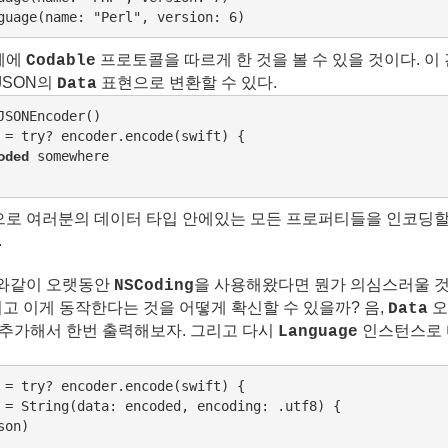
guage(name: "Perl", version: 6)
체에
프로토콜을 따르게 한 것을 볼 수 있을 것이다. 이
Codable
JSON의
표현으로 변환할 수 있다.
Data
JSONEncoder()

 = try? encoder.encode(swift) {

 somewhere

oded
로 여러분의 데이터 타입 안에있는 모든 프로퍼티들을 인코딩할
.
나와같이 오랫동안
을 사용해왔다면 뭔가 의심스러울 것
NSCoding
고 이게 동작한다는 것을 어떻게 확신할 수 있을까? 음,
오
Data
 추가해서 한번 출력해보자. 그리고 다시
인스턴스로 
Language
 = try? encoder.encode(swift) {

 = String(data: encoded, encoding: .utf8) {

on)
