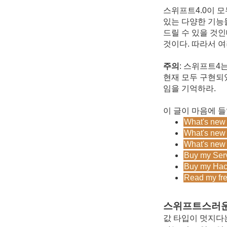
스위프트4.0이 
있는 다양한 기능들
드릴 수 있을 것
것이다. 따라서 
주의
: 스위프트4
현재 모두 구현되었
임을 기억하라.
이 글이 마음에 들
What's new 
What's new 
What's new 
Buy my Serv
Buy my Hac
Read my free
스위프트스러운
값 타입이 멋지다