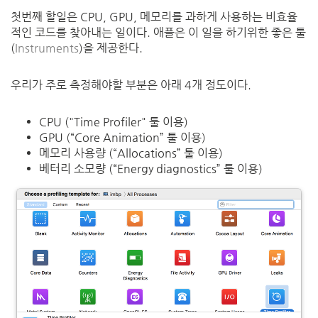
첫번째
할일은
CPU, GPU,
메모리를
과하게
사용하는
비효율
적인
코드를
찾아내는
일이다
.
애플은
이
일을
하기위한
좋은
툴
(
Instruments
)
을
제공한다
.
우리가
주로
측정해야할
부분은
아래
4
개
정도이다
.
CPU ("Time Profiler"
툴 이용
)
GPU (“Core Animation”
툴 이용
)
메모리
사용량
(“Allocations”
툴 이용
)
베터리
소모량
(“Energy diagnostics”
툴 이용
)