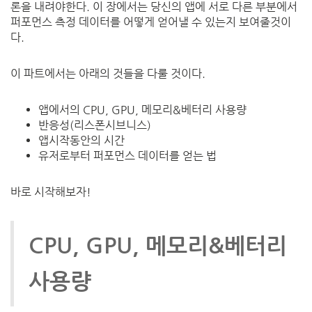
론을
내려야한다
.
이
장에서는
당신의
앱에
서로
다른
부분에서
퍼포먼스
측정
데이터를
어떻게
얻어낼
수
있는지
보여줄것이
다
.
이
파트에서는
아래의
것들을
다룰
것이다
.
앱에서의
CPU, GPU,
메모리
&
베터리
사용량
반응성
(
리스폰시브니스
)
앱시작동안의
시간
유저로부터
퍼포먼스
데이터를
얻는
법
바로
시작해보자
!
CPU, GPU,
메모리
&
베터리
사용량