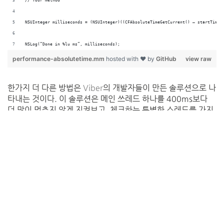
// Your method
NSUInteger milliseconds = (NSUInteger)((CFAbsoluteTimeGetCurrent() — startTime)
NSLog(“Done in %lu ms”, milliseconds);
performance-absolutetime.mm
hosted with ❤ by
GitHub
view raw
한가지
더
다른
방법은
Viber
의
개발자들이 만든 솔루션으로
나
타내는
것이다
.
이
솔루션은
메인 쓰레드
하나를
400ms
보다
더
많이
멈추지 않게
지켜보고,
체크하는
특별한
스레드를
가지
고있다
.