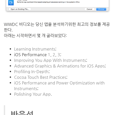
WWDC
비디오는
당신
앱을
분석하기위한
최고의
정보를
제공
한다
.
아래는
시작하면서
몇 개
골라보았다
:
Learning Instruments
;
iOS Performance
1
,
2
,
3
;
Improving You App With Instruments
;
Advanced Graphics & Animations for iOS Apps
;
Profiling In-Depth
;
Cocoa Touch Best Practices
;
iOS Performance and Power Optimization with
Instruments
;
Polishing Your App
.
반응성