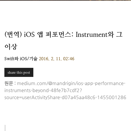
(번역) iOS 앱 퍼포먼스: Instrument와 그
이상
Swift와 iOS/기술
2016. 2. 11. 02:46
share this post
원문 :
medium.com/@mandrigin/ios-app-performance-
instruments-beyond-48fe7b7cdf2?
source=userActivityShare-d07a45aa48c6-1455001286