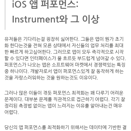
iOS
앱
퍼포먼스
:
Instrument
와
그
이상
유저들은
기다리는걸
굉장히
싫어한다
.
그들은
앱이
뭔가
초기
화
한다는것을
전혀
모른 상태에서
자신들의
업무
처리를
최대
한
빠르게
하고싶어한다
.
그러므로
앱이
모두
즉각적으로
시작
할
수
있다면
인터페이스가
물
흐르듯
부드럽게
넘어갈
수
있다
.
퍼포먼스가 나오는 앱은
소프트웨어
마켓에서
경쟁력있는
특징
중
하나이다
.
개발자로서
앱이
퍼포먼스있게
잘
동작하게
하는
것을
자랑스러워하는
것을
원하는것도
이유이다
.
그러나
많은
이들이
겪듯
퍼포먼스
최적화는
꽤
다루기
어려운
문제이다
.
대부분
문제를
직관적으로
접근하기
어렵다
.
각기
잘
정리된
측정법
없이는
앱이
느려지는
이유를
알아내는건
매우
어렵다
.
당신의
앱
퍼포먼스를
최적화하기 위해서는
데이터에
기반한
결