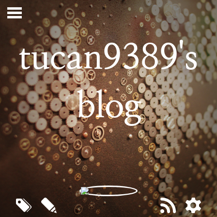
tucan9389's
blog