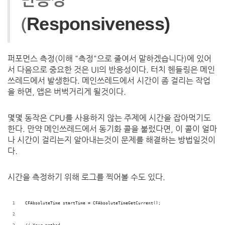
Responsiveness)
(
퍼포먼스 측정(이해 "측정"으로 줄여서 말하겠습니다)에
있어
서
다음으로
중요한
것은
UI
의
반응성이다
.
터치
헨들링은
메인
쓰레드에서
발생한다
.
메인쓰레드에서
시간이
좀
걸리는
작업
을
하면
,
앱은
버벅거리게
될것이다
.
몇몇
동작은
CPU
를
사용하지
않는
주제에
시간을
잡아먹기도
한다
.
만약
메인쓰레드에서
동기화
콜을
불렀다면
,
이
콜이
얼마
나
시간이
걸리는지
알아내는것이 문제를 해결하는 방법일것이
다.
시간을
측정하기
위해
로그를
찍어볼
수도 있다
.
CFAbsoluteTime startTime = CFAbsoluteTimeGetCurrent();