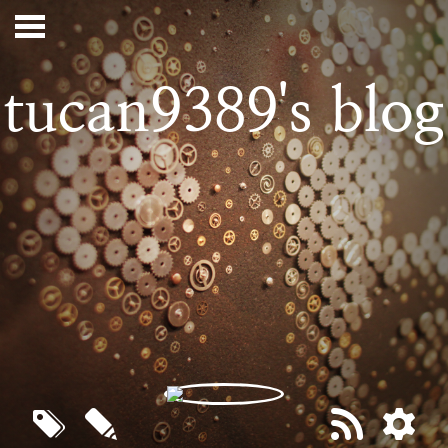
tucan9389's blog