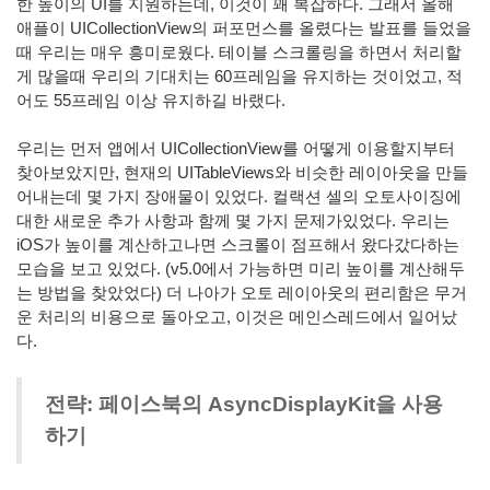
한 높이의 UI를 지원하는데, 이것이 꽤 복잡하다. 그래서 올해
애플이 UICollectionView의 퍼포먼스를 올렸다는 발표를 들었을
때 우리는 매우 흥미로웠다. 테이블 스크롤링을 하면서 처리할
게 많을때
우리의 기대치는 60프레임을 유지하는 것이었고, 적
어도 55프레임 이상 유지하길 바랬다.
우리는 먼저 앱에서 UICollectionView를 어떻게 이용할지부터
찾아보았지만, 현재의 UITableViews와 비슷한 레이아웃을 만들
어내는데 몇 가지 장애물이 있었다. 컬랙션 셀의 오토사이징에
대한 새로운 추가 사항과 함께 몇 가지 문제가있었다. 우리는
iOS가 높이를 계산하고나면 스크롤이 점프해서 왔다갔다하는
모습을 보고 있었다. (v5.0에서 가능하면 미리 높이를 계산해두
는 방법을 찾았었다) 더 나아가 오토 레이아웃의 편리함은 무거
운 처리의 비용으로 돌아오고, 이것은 메인스레드에서 일어났
다.
전략: 페이스북의 AsyncDisplayKit을 사용
하기