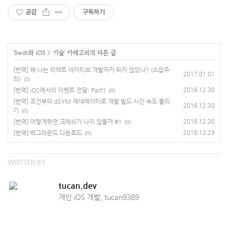
공감
구독하기
'
Swift와 iOS
>
기술
' 카테고리의 다른 글
[번역] 왜 나는 리액트 네이티브 개발자가 되지 않았나? (스압주
2017.01.01
의)
(3)
[번역] iOS에서의 이벤트 전달: Part1
2016.12.30
(0)
[번역] 조건부의 dSYM 제네레이터로 개발 빌드 시간 속도 올리
2016.12.30
기
(0)
[번역] 어떻게하면 크레쉬가 나지 않을까 #1
2016.12.30
(0)
[번역] 백그라운드 다운로드
2016.12.29
(0)
WRITTEN BY
tucan.dev
개인 iOS 개발, tucan9389