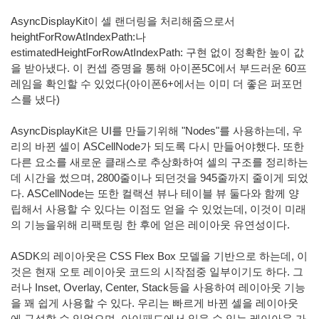
AsyncDisplayKit이 셀 랜더링을 처리해줌으로서
heightForRowAtIndexPath:나
estimatedHeightForRowAtIndexPath: 구현 없이 정확한 높이 값
을 받아냈다. 이 컨셉 증명을 통해 아이폰5C에서 부드러운 60프
레임을 확인할 수 있었다(아이폰6+에서는 이미 더 좋은 퍼포먼
스를 냈다)
AsyncDisplayKit은 UI를 만들기위해 "Nodes"를 사용하는데, 우
리의 바뀐 셀이 ASCellNode가 되도록 다시 만들어야했다. 또한
다른 요소를
새로운 클래스로
추상화하여 셀의 구조를 정리하는
데 시간을 썼으며, 2800줄이나 되던것을 945줄까지 줄이게 되었
다. ASCellNode는 또한 컬랙션 뷰나 테이블 뷰 둘다와 함께 양
립해서 사용할 수 있다는 이점도 얻을 수 있었는데, 이것이 미래
의 기능을위해 리팩토링 한 후에 얻은 레이아웃 유연성이다.
ASDK의 레이아웃은 CSS Flex Box 모델을 기반으로 하는데, 이
것은 현재 오토 레이아웃 코드의 시작점중 일부이기도 하다. 그
러나 Inset, Overlay, Center, Stack등을 사용하여 레이아웃 기능
을
꽤 쉽게
사용할 수 있다. 우리는 빠르게 바뀐 셀을 레이아웃
에 구성할 수 있었으며, 아이패드에서 읽을 수 있는 레이아웃 가